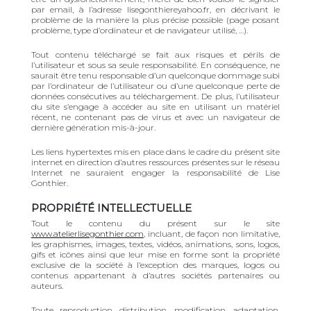
par email, à l’adresse lisegonthiereyahoo.fr, en décrivant le
problème de la manière la plus précise possible (page posant
problème, type d’ordinateur et de navigateur utilisé, …).
Tout contenu téléchargé se fait aux risques et périls de
l’utilisateur et sous sa seule responsabilité. En conséquence, ne
saurait être tenu responsable d’un quelconque dommage subi
par l’ordinateur de l’utilisateur ou d’une quelconque perte de
données consécutives au téléchargement. De plus, l’utilisateur
du site s’engage à accéder au site en utilisant un matériel
récent, ne contenant pas de virus et avec un navigateur de
dernière génération mis-à-jour.
Les liens hypertextes mis en place dans le cadre du présent site
internet en direction d’autres ressources présentes sur le réseau
Internet ne sauraient engager la responsabilité de Lise
Gonthier.
PROPRIÉTÉ INTELLECTUELLE
Tout le contenu du présent sur le site
www.atelierlisegonthier.com
, incluant, de façon non limitative,
les graphismes, images, textes, vidéos, animations, sons, logos,
gifs et icônes ainsi que leur mise en forme sont la propriété
exclusive de la société à l’exception des marques, logos ou
contenus appartenant à d’autres sociétés partenaires ou
auteurs.
Toute reproduction, distribution, modification, adaptation,