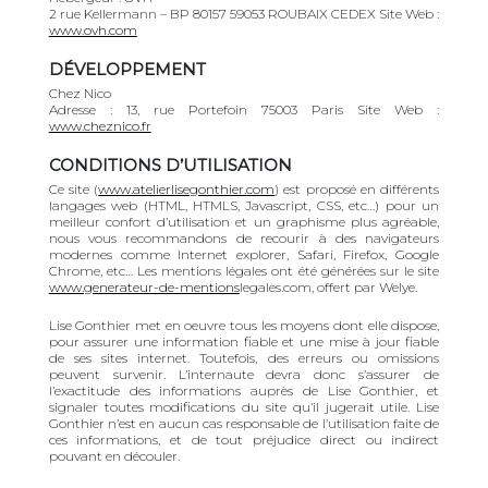
2 rue Kellermann – BP 80157 59053 ROUBAIX CEDEX Site Web :
www.ovh.com
DÉVELOPPEMENT
Chez Nico
Adresse : 13, rue Portefoin 75003 Paris Site Web :
www.cheznico.fr
CONDITIONS D’UTILISATION
Ce site (
www.atelierlisegonthier.com
) est proposé en différents
langages web (HTML, HTMLS, Javascript, CSS, etc…) pour un
meilleur confort d’utilisation et un graphisme plus agréable,
nous vous recommandons de recourir à des navigateurs
modernes comme Internet explorer, Safari, Firefox, Google
Chrome, etc… Les mentions légales ont été générées sur le site
www.generateur-de-mentions­
legales.com, offert par Welye.
Lise Gonthier met en oeuvre tous les moyens dont elle dispose,
pour assurer une information fiable et une mise à jour fiable
de ses sites internet. Toutefois, des erreurs ou omissions
peuvent survenir. L’internaute devra donc s’assurer de
l’exactitude des informations auprès de Lise Gonthier, et
signaler toutes modifications du site qu’il jugerait utile. Lise
Gonthier n’est en aucun cas responsable de l’utilisation faite de
ces informations, et de tout préjudice direct ou indirect
pouvant en découler.