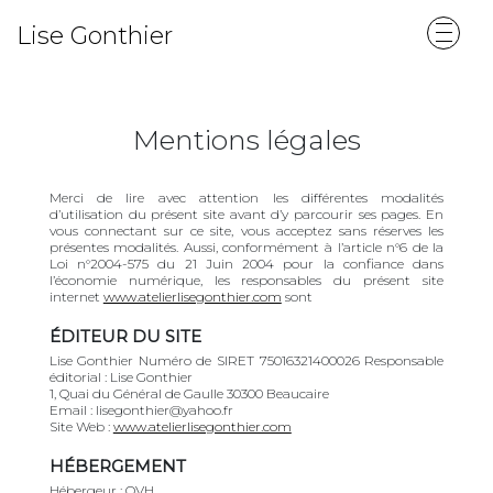
Lise Gonthier
Mentions légales
Merci de lire avec attention les différentes modalités
d’utilisation du présent site avant d’y parcourir ses pages. En
vous connectant sur ce site, vous acceptez sans réserves les
présentes modalités. Aussi, conformément à l’article n°6 de la
Loi n°2004-575 du 21 Juin 2004 pour la confiance dans
l’économie numérique, les responsables du présent site
internet
www.atelierlisegonthier.com
sont
ÉDITEUR DU SITE
Lise Gonthier Numéro de SIRET 75016321400026 Responsable
éditorial : Lise Gonthier
1, Quai du Général de Gaulle 30300 Beaucaire
Email : lisegonthier@yahoo.fr
Site Web :
www.atelierlisegonthier.com
HÉBERGEMENT
Hébergeur : OVH