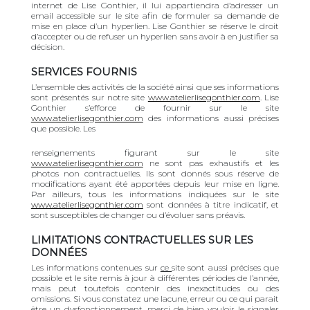
internet de Lise Gonthier, il lui appartiendra d’adresser un
email accessible sur le site afin de formuler sa demande de
mise en place d’un hyperlien. Lise Gonthier se réserve le droit
d’accepter ou de refuser un hyperlien sans avoir à en justifier sa
décision.
SERVICES FOURNIS
L’ensemble des activités de la société ainsi que ses informations
sont présentés sur notre site
www.atelierlisegonthier.com
. Lise
Gonthier s’efforce de fournir sur le site
www.atelierlisegonthier.com
des informations aussi précises
que possible. Les
renseignements figurant sur le site
www.atelierlisegonthier.com
ne sont pas exhaustifs et les
photos non contractuelles. Ils sont donnés sous réserve de
modifications ayant été apportées depuis leur mise en ligne.
Par ailleurs, tous les informations indiquées sur le site
www.atelierlisegonthier.com
sont données à titre indicatif, et
sont susceptibles de changer ou d’évoluer sans préavis.
LIMITATIONS CONTRACTUELLES SUR LES
DONNÉES
Les informations contenues sur
ce
site sont aussi précises que
possible et le site remis à jour à différentes périodes de l’année,
mais peut toutefois contenir des inexactitudes ou des
omissions. Si vous constatez une lacune, erreur ou ce qui parait
être un dysfonctionnement, merci de bien vouloir le signaler