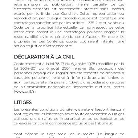
retransmission ou publication, même partielle, de ces
différents éléments est strictement interdite sans l’accord
exprès par écrit de Lise Gonthier. Cette représentation ou
reproduction, par quelque procédé que ce soit, constitue une
contrefaçon sanctionnée par les articles L.335-2 et suivants du
Code de la propriété intellectuelle. Le non-respect de cette
interdiction constitue une contrefaçon pouvant engager la
responsabilité civile et pénale du contrefacteur. En outre, les
propriétaires des Contenus copiés pourraient intenter une
action en justice à votre encontre.
DÉCLARATION À LA CNIL
Conformément à la loi 78-17 du 6 janvier 1978 (modifiée par la
loi 2004-801 du 6 août 2004 relative 81a. protection des
personnes physiques à l’égard des traitements de données à
caractère personnel) relative à l’informatique, aux fichiers et
aux libertés, ce site n’a pas fait l’objet d’une déclaration auprès
de la Commission nationale de l’informatique et des libertés
(
www.cnil.fr
).
LITIGES
Les présentes conditions du site
www.atelierlisegonthier.com
sont régies par les lois françaises et toute contestation ou litiges
qui pourraient naître de l’interprétation ou de l’exécution de
celles-ci seront de la compétence exclusive des tribunaux
dont dépend le siège social de la société. La langue de