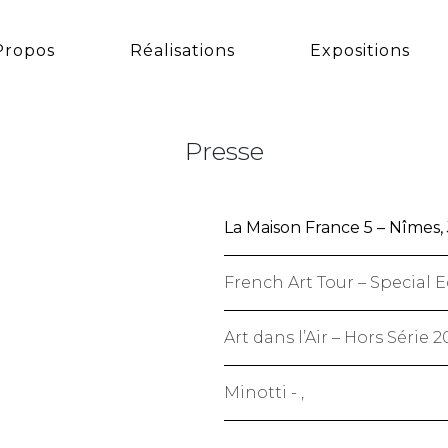
Propos
Réalisations
Expositions
Presse
La Maison France 5 – Nîmes,
French Art Tour – Special Ed
Art dans l’Air – Hors Série 2
Minotti - ,